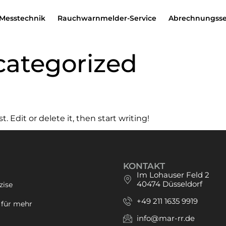
Messtechnik
Rauchwarnmelder-Service
Abrechnungsse
ategorized
. Edit or delete it, then start writing!
KONTAKT
Im Lohauser Feld 2
40474 Düsseldorf
zise
+49 211 1635 9919
 für mehr
info@mar-rr.de